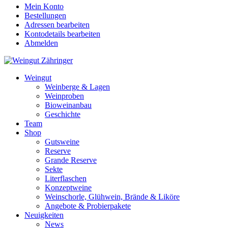
Mein Konto
Bestellungen
Adressen bearbeiten
Kontodetails bearbeiten
Abmelden
Weingut
Weinberge & Lagen
Weinproben
Bioweinanbau
Geschichte
Team
Shop
Gutsweine
Reserve
Grande Reserve
Sekte
Literflaschen
Konzeptweine
Weinschorle, Glühwein, Brände & Liköre
Angebote & Probierpakete
Neuigkeiten
News