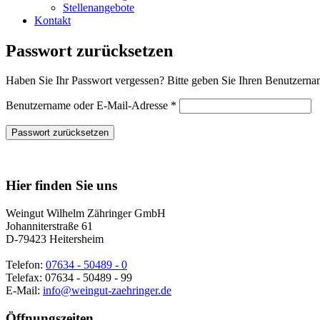
Stellenangebote
Kontakt
Passwort zurücksetzen
Haben Sie Ihr Passwort vergessen? Bitte geben Sie Ihren Benutzernam
Erforderlich
Benutzername oder E-Mail-Adresse
*
Passwort zurücksetzen
Nach
oben
Hier finden Sie uns
Weingut Wilhelm Zähringer GmbH
Johanniterstraße 61
D-79423 Heitersheim
Telefon:
07634 - 50489 - 0
Telefax: 07634 - 50489 - 99
E-Mail:
info@weingut-zaehringer.de
Öffnungszeiten