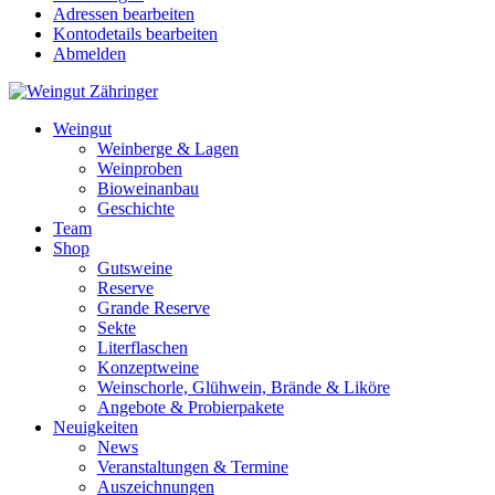
Adressen bearbeiten
Kontodetails bearbeiten
Abmelden
Weingut
Weinberge & Lagen
Weinproben
Bioweinanbau
Geschichte
Team
Shop
Gutsweine
Reserve
Grande Reserve
Sekte
Literflaschen
Konzeptweine
Weinschorle, Glühwein, Brände & Liköre
Angebote & Probierpakete
Neuigkeiten
News
Veranstaltungen & Termine
Auszeichnungen