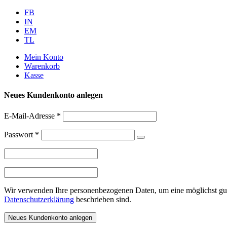
Weiter
FB
zum
IN
Inhalt
EM
TL
Mein Konto
Warenkorb
Kasse
Neues Kundenkonto anlegen
E-Mail-Adresse
*
Passwort
*
Wir verwenden Ihre personenbezogenen Daten, um eine möglichst gute
Datenschutzerklärung
beschrieben sind.