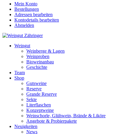
Mein Konto
Bestellungen
Adressen bearbeiten
Kontodetails bearbeiten
Abmelden
Weingut
Weinberge & Lagen
Weinproben
Bioweinanbau
Geschichte
Team
Shop
Gutsweine
Reserve
Grande Reserve
Sekte
Literflaschen
Konzeptweine
Weinschorle, Glühwein, Brände & Liköre
Angebote & Probierpakete
Neuigkeiten
News