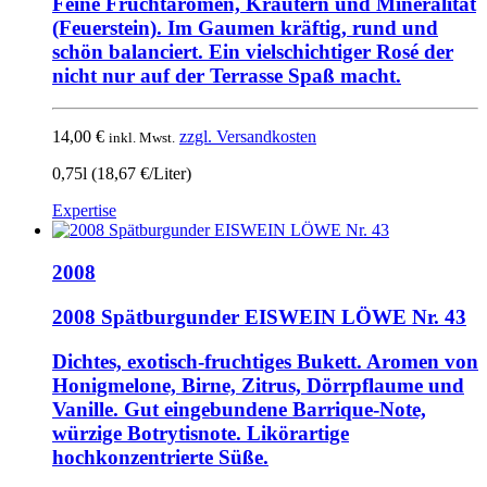
Feine Fruchtaromen, Kräutern und Mineralität
(Feuerstein). Im Gaumen kräftig, rund und
schön balanciert. Ein vielschichtiger Rosé der
nicht nur auf der Terrasse Spaß macht.
14,00
€
zzgl. Versandkosten
inkl. Mwst.
0,75l (18,67 €/Liter)
Expertise
2008
2008 Spätburgunder EISWEIN LÖWE Nr. 43
Dichtes, exotisch-fruchtiges Bukett. Aromen von
Honigmelone, Birne, Zitrus, Dörrpflaume und
Vanille. Gut eingebundene Barrique-Note,
würzige Botrytisnote. Likörartige
hochkonzentrierte Süße.