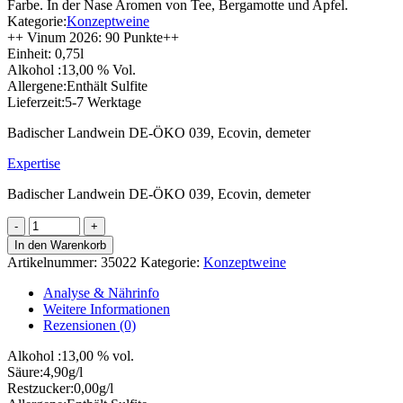
Farbe. In der Nase Aromen von Tee, Bergamotte und Apfel.
Kategorie:
Konzeptweine
++ Vinum 2026: 90 Punkte++
Einheit:
0,75l
Alkohol :
13,00 % Vol.
Allergene:
Enthält Sulfite
Lieferzeit:
5-7 Werktage
Badischer Landwein DE-ÖKO 039, Ecovin, demeter
Expertise
Badischer Landwein DE-ÖKO 039, Ecovin, demeter
2022
Weissburgunder
In den Warenkorb
ORANGE
Artikelnummer:
35022
Kategorie:
Konzeptweine
Landwein
Menge
Analyse & Nährinfo
Weitere Informationen
Rezensionen (0)
Alkohol :
13,00 % vol.
Säure:
4,90g/l
Restzucker:
0,00g/l