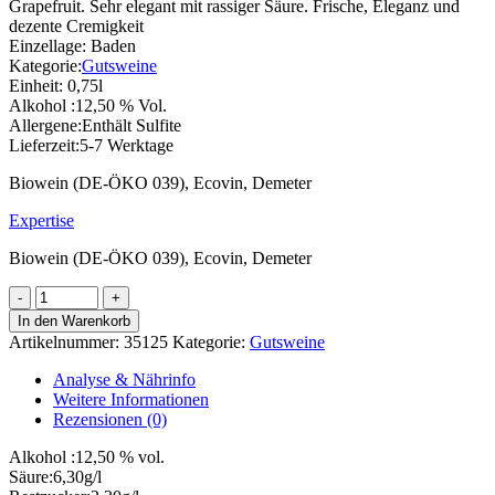
Grapefruit. Sehr elegant mit rassiger Säure. Frische, Eleganz und
dezente Cremigkeit
Einzellage:
Baden
Kategorie:
Gutsweine
Einheit:
0,75l
Alkohol :
12,50 % Vol.
Allergene:
Enthält Sulfite
Lieferzeit:
5-7 Werktage
Biowein (DE-ÖKO 039), Ecovin, Demeter
Expertise
Biowein (DE-ÖKO 039), Ecovin, Demeter
2025
Weissburgunder
In den Warenkorb
GUTSWEIN
Artikelnummer:
35125
Kategorie:
Gutsweine
Menge
Analyse & Nährinfo
Weitere Informationen
Rezensionen (0)
Alkohol :
12,50 % vol.
Säure:
6,30g/l