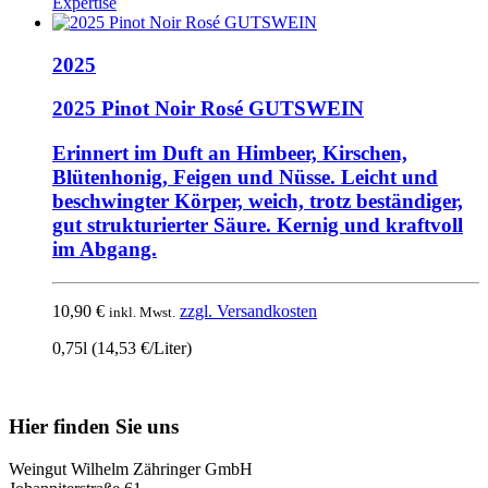
Expertise
2025
2025 Pinot Noir Rosé GUTSWEIN
Erinnert im Duft an Himbeer, Kirschen,
Blütenhonig, Feigen und Nüsse. Leicht und
beschwingter Körper, weich, trotz beständiger,
gut strukturierter Säure. Kernig und kraftvoll
im Abgang.
10,90
€
zzgl. Versandkosten
inkl. Mwst.
0,75l (14,53 €/Liter)
Nach
oben
Hier finden Sie uns
Weingut Wilhelm Zähringer GmbH