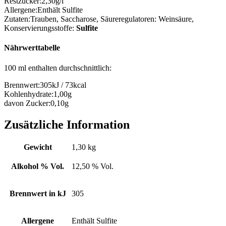
Restzucker:
2,30g/l
Allergene:
Enthält Sulfite
Zutaten:
Trauben, Saccharose, Säureregulatoren: Weinsäure,
Konservierungsstoffe:
Sulfite
Nährwerttabelle
100 ml enthalten durchschnittlich:
Brennwert:
305kJ / 73kcal
Kohlenhydrate:
1,00g
davon Zucker:
0,10g
Zusätzliche Information
Gewicht
1,30 kg
Alkohol % Vol.
12,50 % Vol.
Brennwert in kJ
305
Allergene
Enthält Sulfite