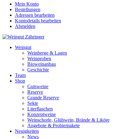
Mein Konto
Bestellungen
Adressen bearbeiten
Kontodetails bearbeiten
Abmelden
Weingut
Weinberge & Lagen
Weinproben
Bioweinanbau
Geschichte
Team
Shop
Gutsweine
Reserve
Grande Reserve
Sekte
Literflaschen
Konzeptweine
Weinschorle, Glühwein, Brände & Liköre
Angebote & Probierpakete
Neuigkeiten
News