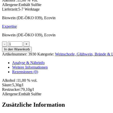
Alkohol :
11,00 % Vol.
Allergene:
Enthält Sulfite
Lieferzeit:
5-7 Werktage
Biowein (DE-ÖKO 039), Ecovin
Expertise
Biowein (DE-ÖKO 039), Ecovin
Christmas
Glühwein
In den Warenkorb
Rot
Artikelnummer:
3930
Kategorie:
Weinschorle, Glühwein, Brände & 
Menge
Analyse & Nährinfo
Weitere Informationen
Rezensionen (0)
Alkohol :
11,00 % vol.
Säure:
5,30g/l
Restzucker:
79,10g/l
Allergene:
Enthält Sulfite
Zusätzliche Information