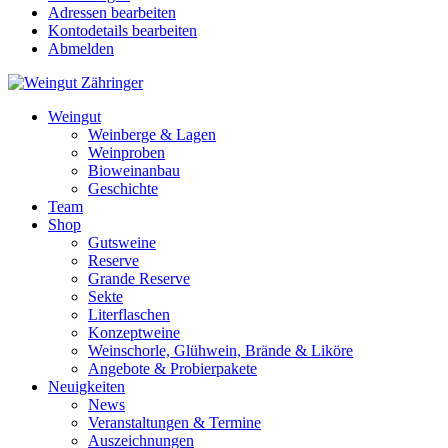
Adressen bearbeiten
Kontodetails bearbeiten
Abmelden
Weingut
Weinberge & Lagen
Weinproben
Bioweinanbau
Geschichte
Team
Shop
Gutsweine
Reserve
Grande Reserve
Sekte
Literflaschen
Konzeptweine
Weinschorle, Glühwein, Brände & Liköre
Angebote & Probierpakete
Neuigkeiten
News
Veranstaltungen & Termine
Auszeichnungen