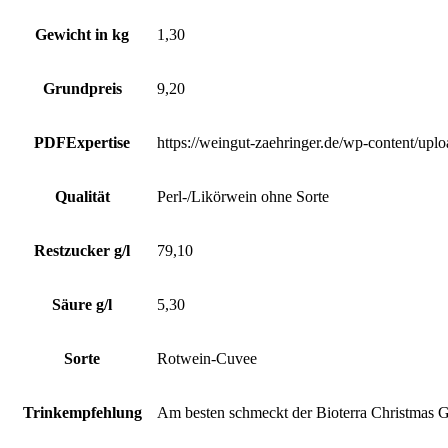
Gewicht in kg
1,30
Grundpreis
9,20
PDFExpertise
https://weingut-zaehringer.de/wp-content/up
Qualität
Perl-/Likörwein ohne Sorte
Restzucker g/l
79,10
Säure g/l
5,30
Sorte
Rotwein-Cuvee
Trinkempfehlung
Am besten schmeckt der Bioterra Christmas G