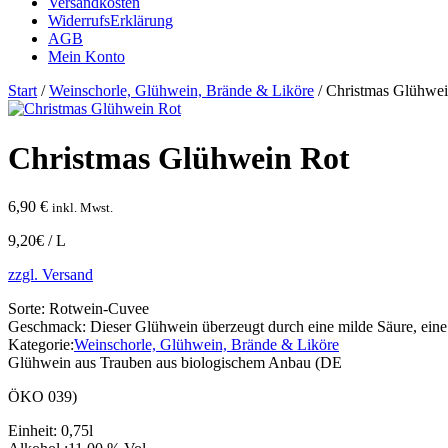
Versandkosten
WiderrufsErklärung
AGB
Mein Konto
Start
/
Weinschorle, Glühwein, Brände & Liköre
/ Christmas Glühwei
Christmas Glühwein Rot
6,90
€
inkl. Mwst.
9,20€ / L
zzgl. Versand
Sorte:
Rotwein-Cuvee
Geschmack:
Dieser Glühwein überzeugt durch eine milde Säure, ein
Kategorie:
Weinschorle, Glühwein, Brände & Liköre
Glühwein aus Trauben aus biologischem Anbau (DE
ÖKO 039)
Einheit:
0,75l