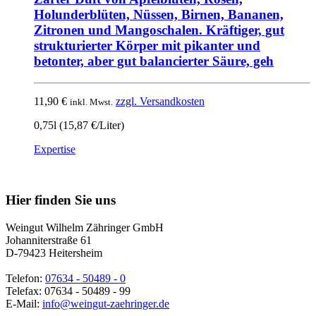
Holunderblüten, Nüssen, Birnen, Bananen,
Zitronen und Mangoschalen. Kräftiger, gut
strukturierter Körper mit pikanter und
betonter, aber gut balancierter Säure, geh
11,90
€
zzgl. Versandkosten
inkl. Mwst.
0,75l (15,87 €/Liter)
Expertise
Nach
oben
Hier finden Sie uns
Weingut Wilhelm Zähringer GmbH
Johanniterstraße 61
D-79423 Heitersheim
Telefon:
07634 - 50489 - 0
Telefax: 07634 - 50489 - 99
E-Mail:
info@weingut-zaehringer.de