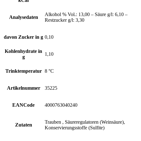
kCal
Alkohol % Vol.: 13,00 – Säure g/l: 6,10 –
Analysedaten
Restzucker g/l: 3,30
davon Zucker in g
0,10
Kohlenhydrate in
1,10
g
Trinktemperatur
8 °C
Artikelnummer
35225
EANCode
4000763040240
Trauben , Säureregulatoren (Weinsäure),
Zutaten
Konservierungsstoffe (Sulfite)