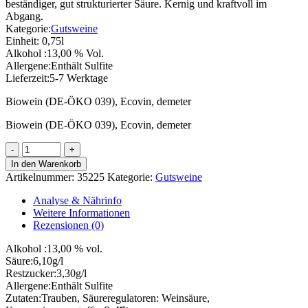
beständiger, gut strukturierter Säure. Kernig und kraftvoll im
Abgang.
Kategorie:
Gutsweine
Einheit:
0,75l
Alkohol :
13,00 % Vol.
Allergene:
Enthält Sulfite
Lieferzeit:
5-7 Werktage
Biowein (DE-ÖKO 039), Ecovin, demeter
Biowein (DE-ÖKO 039), Ecovin, demeter
2025
Pinot
In den Warenkorb
Noir
Artikelnummer:
35225
Kategorie:
Gutsweine
Rosé
GUTSWEIN
Analyse & Nährinfo
Menge
Weitere Informationen
Rezensionen (0)
Alkohol :
13,00 % vol.
Säure:
6,10g/l
Restzucker:
3,30g/l
Allergene:
Enthält Sulfite
Zutaten:
Trauben, Säureregulatoren: Weinsäure,