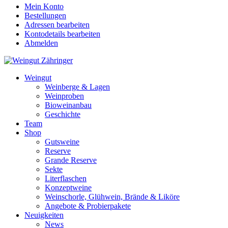
Mein Konto
Bestellungen
Adressen bearbeiten
Kontodetails bearbeiten
Abmelden
Weingut
Weinberge & Lagen
Weinproben
Bioweinanbau
Geschichte
Team
Shop
Gutsweine
Reserve
Grande Reserve
Sekte
Literflaschen
Konzeptweine
Weinschorle, Glühwein, Brände & Liköre
Angebote & Probierpakete
Neuigkeiten
News