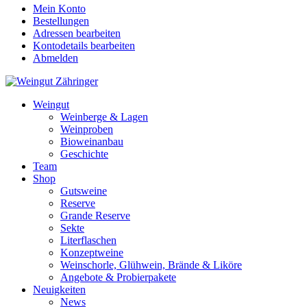
Mein Konto
Bestellungen
Adressen bearbeiten
Kontodetails bearbeiten
Abmelden
Weingut
Weinberge & Lagen
Weinproben
Bioweinanbau
Geschichte
Team
Shop
Gutsweine
Reserve
Grande Reserve
Sekte
Literflaschen
Konzeptweine
Weinschorle, Glühwein, Brände & Liköre
Angebote & Probierpakete
Neuigkeiten
News