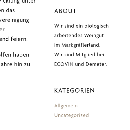
wicklung unter
en das
ABOUT
vereinigung
Wir sind ein biologisch
er
arbeitendes Weingut
end feiern.
im Markgräflerland.
olfen haben
Wir sind Mitglied bei
Jahre hin zu
ECOVIN und Demeter.
KATEGORIEN
Allgemein
Uncategorized