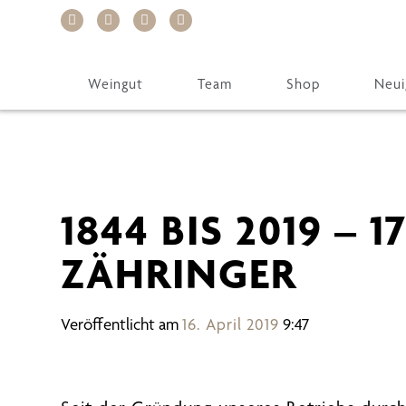
W
e
i
Weingut
Team
Shop
Neui
t
e
r
z
1844 BIS 2019 – 
u
m
ZÄHRINGER
I
n
Veröffentlicht am
16. April 2019
9:47
h
a
l