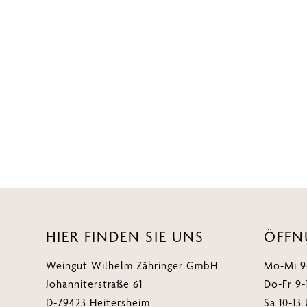
r
o
I
e
k
n
s
t
HIER FINDEN SIE UNS
ÖFFN
Weingut Wilhelm Zähringer GmbH
Mo-Mi 9-
Johanniterstraße 61
Do-Fr 9-
D-79423 Heitersheim
Sa 10-13