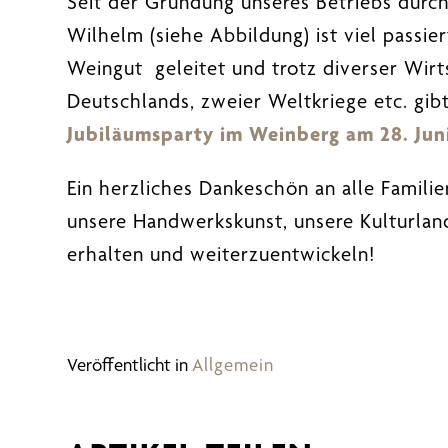
Seit der Gründung unseres Betriebs durch
t
Wilhelm (siehe Abbildung) ist viel passie
Weingut geleitet und trotz diverser Wirt
Deutschlands, zweier Weltkriege etc. gib
Jubiläumsparty im Weinberg am 28. Jun
Ein herzliches Dankeschön an alle Famili
unsere Handwerkskunst, unsere Kulturlands
erhalten und weiterzuentwickeln!
Veröffentlicht in
Allgemein