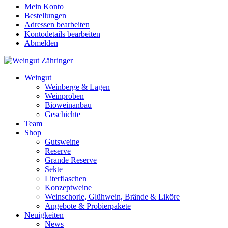
Mein Konto
Bestellungen
Adressen bearbeiten
Kontodetails bearbeiten
Abmelden
Weingut
Weinberge & Lagen
Weinproben
Bioweinanbau
Geschichte
Team
Shop
Gutsweine
Reserve
Grande Reserve
Sekte
Literflaschen
Konzeptweine
Weinschorle, Glühwein, Brände & Liköre
Angebote & Probierpakete
Neuigkeiten
News