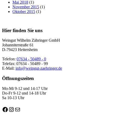
Mai 2018
(1)
November 2015
(1)
Oktober 2015
(1)
Nach
oben
Hier finden Sie uns
Weingut Wilhelm Zähringer GmbH
Johanniterstraße 61
D-79423 Heitersheim
Telefon:
07634 - 50489 - 0
Telefax: 07634 - 50489 - 99
E-Mail:
info@weingut-zaehringer.de
Öffnungszeiten
Mo-Mi 9-12 und 14-17 Uhr
Do-Fr 9-12 und 14-18 Uhr
Sa 10-13 Uhr
Facebook
Instagram
E-Mail