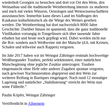
wiederholt Georgien zu besuchen und dort vor Ort den Wein, den
Weinanbau und die traditionelle Weinbereitung intensiv zu studieren
und mich mit vielen Winzern, Oenologen und Weinwissenschaftlern
auszutauschen. Immerhin kann dieses Land im Südbogen des
Kaukasus kulturhistorisch als die Wiege des Weines gesehen
werden. Die Weinbereitung hat dort nachweislich 8000 Jahre
Geschichte. Darüber hinaus ist spannend, dass die ganz traditionelle
Vinifikation vorrangig in Tongefässen sich über tausende Jahre
erhalten hat und heute noch gepflegt wird. Dabei werden nicht nur
die Rot- sondern auch Weißweine mit der Maische (d.h. mit Kernen,
Schalen und teilweise auch Rappen) vergoren.
Im Jahr 2017 haben wir im Weingut Zähringer erstmals hochwertige
Weißburgunder Trauben, perfekt selektioniert, einer natürlichen
Maischegärung ohne jegliche Zusätze unterzogen: Trauben
eingemaischt ohne Hefe oder anderer Zugaben spontan vergoren,
nach gewisser Nachmazeration abgepresst und den Wein zur
weiteren Reifung in Barriques eingelagert. Nach rund 12 monatiger
Lagerung und natürlicher „Stabilisierung“ erreicht der Wein nun
seine Füllreife.“
Paulin Köpfer, Weingut Zähringer
Veröffentlicht in
Allgemein